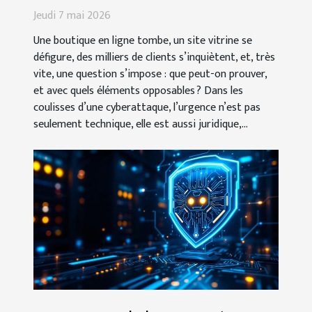
protègent les marques en ligne
Jeudi 7 mai 2026
Une boutique en ligne tombe, un site vitrine se
défigure, des milliers de clients s’inquiètent, et, très
vite, une question s’impose : que peut-on prouver,
et avec quels éléments opposables ? Dans les
coulisses d’une cyberattaque, l’urgence n’est pas
seulement technique, elle est aussi juridique,...