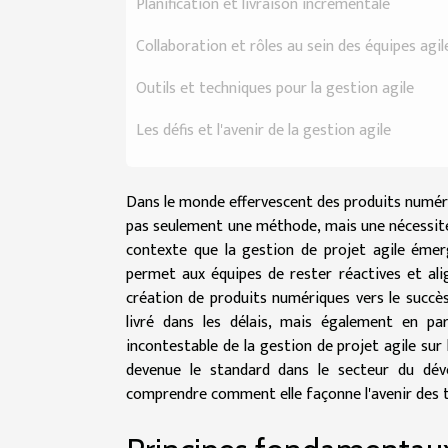
Planification et livraison incrémentale
Collaboration et rôles au sein des équipes agil
Outils et techniques pour la gestion agile
Les défis et l'avenir de la gestion agile
Dans le monde effervescent des produits numérique
pas seulement une méthode, mais une nécessité p
contexte que la gestion de projet agile émer
permet aux équipes de rester réactives et ali
création de produits numériques vers le succès
livré dans les délais, mais également en pa
incontestable de la gestion de projet agile sur
devenue le standard dans le secteur du dév
comprendre comment elle façonne l'avenir des 