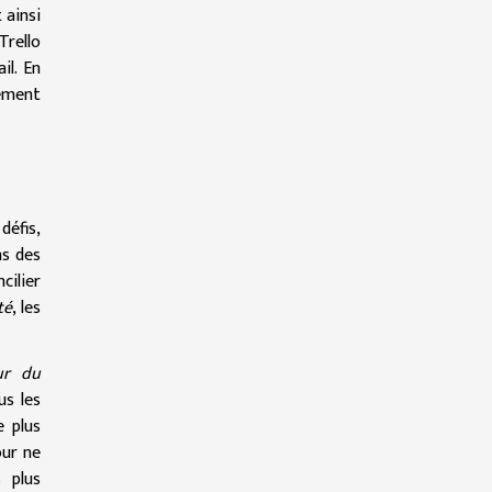
 ainsi
Trello
il. En
ement
défis,
ns des
cilier
té
, les
ur du
us les
e plus
our ne
 plus