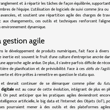
ranglement et à répartir les tâches de façon équilibrée, supportant
bres de l'équipe. L'utilisation de logiciels de suivi comme Jira ou 
vancées, et soutient une répartition agile des charges de trava
 aux changements, ces outils et techniques renforcent l'align
un environnement dynamique.
a gestion agile
ans le développement de produits numériques, fait face à divers 
nertie est souvent le fruit d'une culture d'entreprise ancrée da
ne approche agile ardue. De plus, il s'avère parfois difficile de récon
atière de planification et de prévisibilité. Face à ces
défis de l'agili
verte et être prêtes à remettre en question le statu quo.
et devrait continuer de se démarquer comme pilier du
fut
digitale
est au cœur de cette évolution, intégrant de plus en pl
. On peut anticiper que les pratiques agiles deviendront encor
lligence artificielle, le big data et l'Internet des Objets (IoT), p
ques pourraient mener à des outils et des plateformes agiles