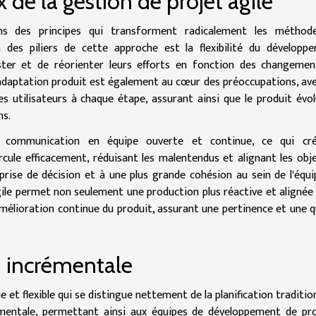
de la gestion de projet agile
ns des principes qui transforment radicalement les méthod
 des piliers de cette approche est la flexibilité du développ
ter et de réorienter leurs efforts en fonction des changemen
'adaptation produit est également au cœur des préoccupations, av
es utilisateurs à chaque étape, assurant ainsi que le produit évo
ns.
e communication en équipe ouverte et continue, ce qui cr
cule efficacement, réduisant les malentendus et alignant les obje
rise de décision et à une plus grande cohésion au sein de l'équi
agile permet non seulement une production plus réactive et alignée 
élioration continue du produit, assurant une pertinence et une q
on incrémentale
et flexible qui se distingue nettement de la planification tradition
rémentale, permettant ainsi aux équipes de développement de pr