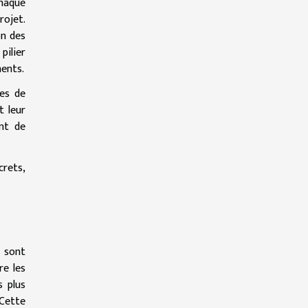
Chaque
rojet.
on des
pilier
ments.
res de
t leur
ent de
crets,
 sont
re les
s plus
 Cette