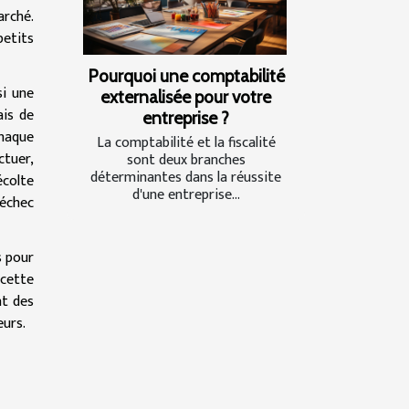
arché.
petits
Pourquoi une comptabilité
si une
externalisée pour votre
ais de
entreprise ?
haque
La comptabilité et la fiscalité
ctuer,
sont deux branches
déterminantes dans la réussite
colte
d'une entreprise...
’échec
s pour
 cette
nt des
eurs.