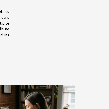
et les
s dans
tivité
ile ne
oduits