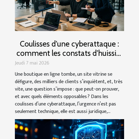
Coulisses d’une cyberattaque :
comment les constats d’huissier
protègent les marques en ligne
Jeudi 7 mai 2026
Une boutique en ligne tombe, un site vitrine se
défigure, des milliers de clients s’inquiètent, et, très
vite, une question s’impose : que peut-on prouver,
et avec quels éléments opposables ? Dans les
coulisses d’une cyberattaque, l’urgence n’est pas
seulement technique, elle est aussi juridique,...